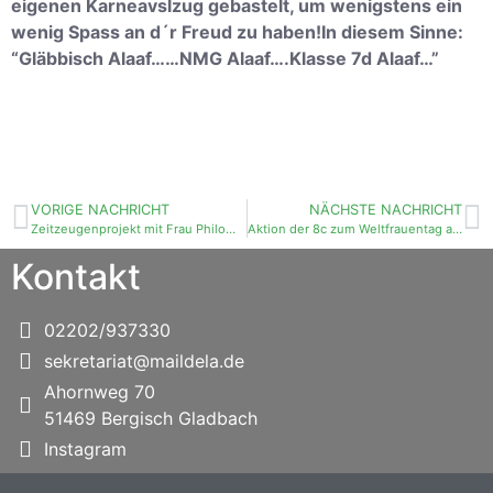
eigenen Karneavslzug gebastelt, um wenigstens ein
wenig Spass an d´r Freud zu haben!In diesem Sinne:
“Gläbbisch Alaaf……NMG Alaaf….Klasse 7d Alaaf…”
VORIGE NACHRICHT
NÄCHSTE NACHRICHT
Zeitzeugenprojekt mit Frau Philomena Franz
Aktion der 8c zum Weltfrauentag am 08.03.
Kontakt
02202/937330
sekretariat@maildela.de
Ahornweg 70
51469 Bergisch Gladbach
Instagram