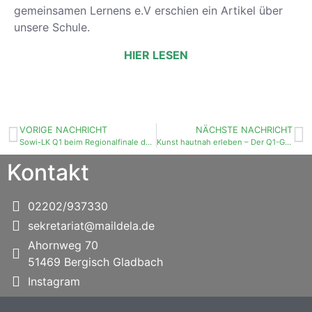
gemeinsamen Lernens e.V erschien ein Artikel über
unsere Schule.
HIER LESEN
VORIGE NACHRICHT
NÄCHSTE NACHRICHT
Sowi-LK Q1 beim Regionalfinale des YES-Wettbewerbs
Kunst hautnah erleben – Der Q1-Grundkurs der Nelson-Mandela-Gesamtschule zu Besuch im Museum Ludwig
Kontakt
02202/937330
sekretariat@maildela.de
Ahornweg 70
51469 Bergisch Gladbach
Instagram