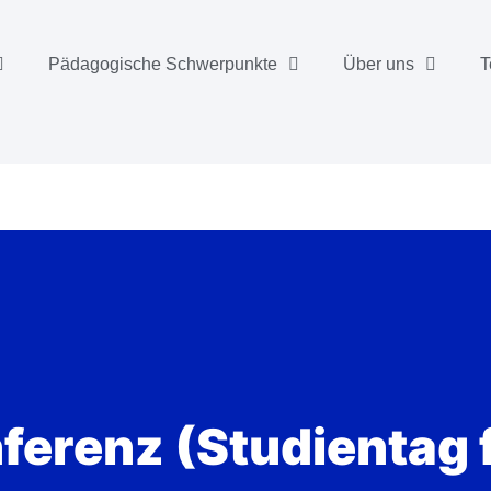
Pädagogische Schwerpunkte
Über uns
T
erenz (Studientag f