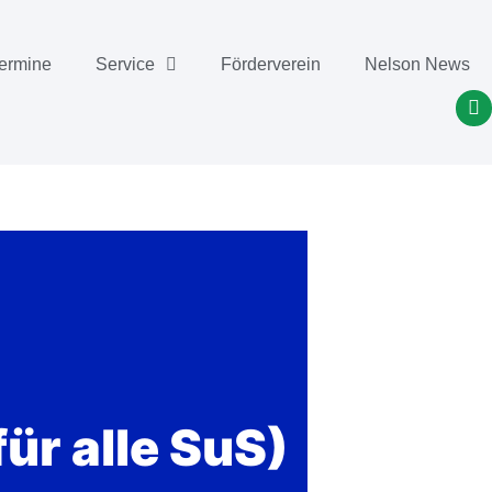
ermine
Service
Förderverein
Nelson News
ür alle SuS)