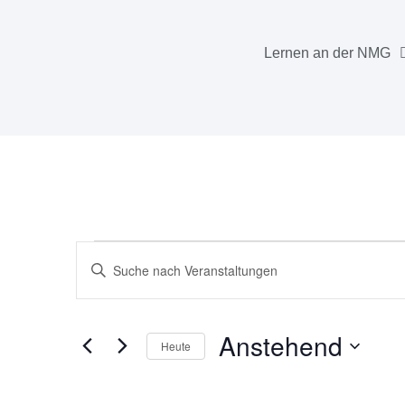
Lernen an der NMG
Veranstaltungen
Bitte
Suche
Schlüsselwort
eingeben.
und
Suche
Anstehend
Heute
nach
Ansichten,
Veranstaltungen
Datum
Navigation
Schlüsselwort.
wählen.