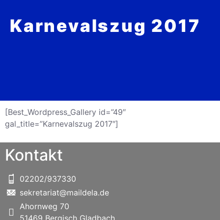
Karnevalszug 2017
[Best_Wordpress_Gallery id=”49″
gal_title=”Karnevalszug 2017″]
Kontakt
02202/937330
sekretariat@maildela.de
Ahornweg 70
51469 Bergisch Gladbach