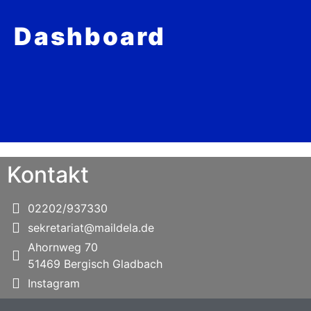
Dashboard
Kontakt
02202/937330
sekretariat@maildela.de
Ahornweg 70
51469 Bergisch Gladbach
Instagram