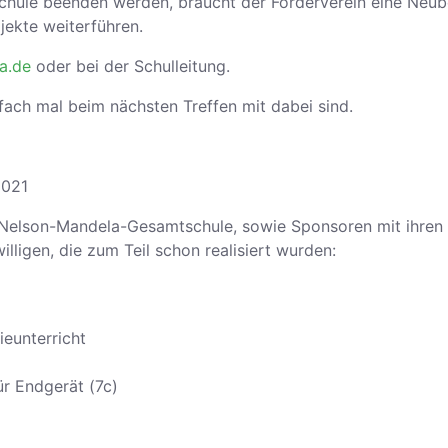
chule beenden werden, braucht der Förderverein eine Neube
ojekte weiterführen.
a.de
oder bei der Schulleitung.
fach mal beim nächsten Treffen mit dabei sind.
2021
 Nelson-Mandela-Gesamtschule, sowie Sponsoren mit ihren 
lligen, die zum Teil schon realisiert wurden:
ieunterricht
ür Endgerät (7c)