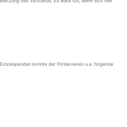
setzung des Vorstands. Es wäre toll, wenn sich hier
Einzelspenden konnte der Förderverein u.a. folgende